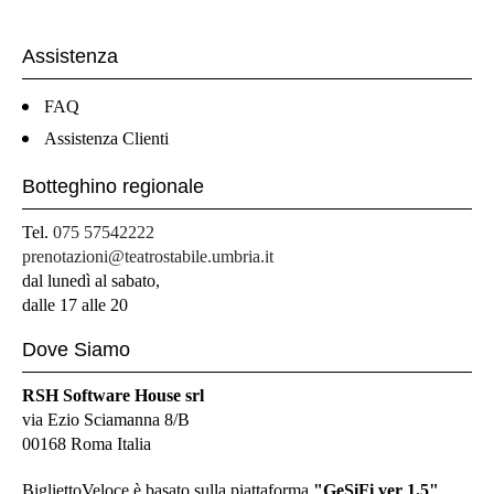
Assistenza
FAQ
Assistenza Clienti
Botteghino regionale
Tel.
075 57542222
prenotazioni@teatrostabile.umbria.it
dal lunedì al sabato,
dalle 17 alle 20
Dove Siamo
RSH Software House srl
via Ezio Sciamanna 8/B
00168 Roma Italia
BigliettoVeloce è basato sulla piattaforma
"GeSiFi ver 1.5"