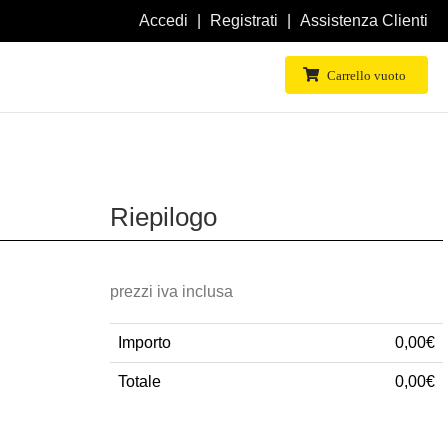
Accedi
Registrati
Assistenza Clienti
Carrello vuoto
Riepilogo
prezzi iva inclusa
Importo
0,00€
Totale
0,00€