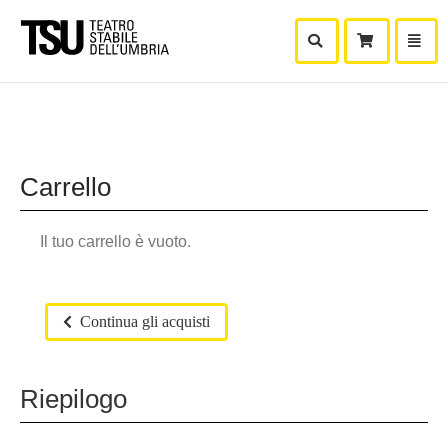
Mostra Ricerca
Mostra
Carr
Carrello
Il tuo carrello è vuoto.
Continua gli acquisti
Riepilogo