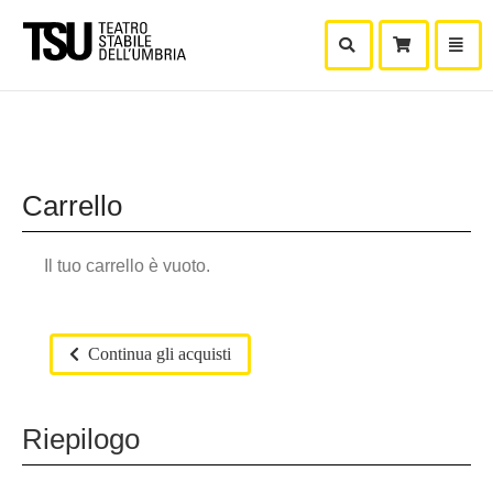
Mostra Ricerca
Mostra
Carr
Carrello
Il tuo carrello è vuoto.
Continua gli acquisti
Riepilogo