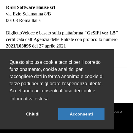
RSH Software House srl
via Ezio Sciamanna 8/B
00168 Roma Italia
BigliettoVeloce è basato sulla piattaforma
"GeSiFi ver 1.5"
certificata dall’Agenzia delle Entrate con protocollo numero
2021/103896
del 27 aprile 2021
Questo sito usa cookie tecnici per il corretto
funzionamento, cookie analitici per
raccogliere dati in forma anonima e cookie di
terze parti per migliorare l'esperienza utente.
Accettando acconsenti all’uso dei cookie.
Informativa estesa
© 2026 BigliettoVeloce.it - È un prodotto R.S.H. Software House
Chiudi
Acconsenti
Srl - Servizi di Biglietteria Elettronica - Partita IVA
IT05209071009