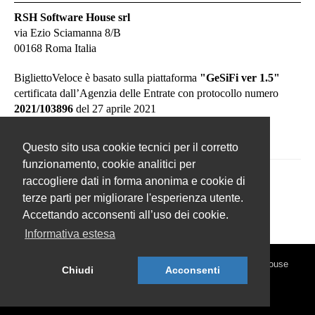
RSH Software House srl
via Ezio Sciamanna 8/B
00168 Roma Italia
BigliettoVeloce è basato sulla piattaforma
"GeSiFi ver 1.5"
certificata dall’Agenzia delle Entrate con protocollo numero
2021/103896
del 27 aprile 2021
Questo sito usa cookie tecnici per il corretto
funzionamento, cookie analitici per
raccogliere dati in forma anonima e cookie di
terze parti per migliorare l'esperienza utente.
Accettando acconsenti all’uso dei cookie.
Informativa estesa
© 2026 BigliettoVeloce.it - È un prodotto R.S.H. Software House
Chiudi
Acconsenti
Srl - Servizi di Biglietteria Elettronica - Partita IVA
IT05209071009