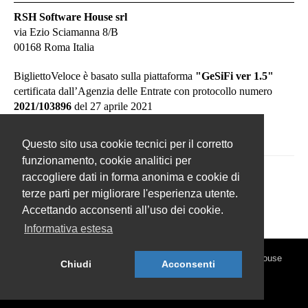
RSH Software House srl
via Ezio Sciamanna 8/B
00168 Roma Italia
BigliettoVeloce è basato sulla piattaforma
"GeSiFi ver 1.5"
certificata dall’Agenzia delle Entrate con protocollo numero
2021/103896
del 27 aprile 2021
Questo sito usa cookie tecnici per il corretto
funzionamento, cookie analitici per
raccogliere dati in forma anonima e cookie di
terze parti per migliorare l'esperienza utente.
Accettando acconsenti all’uso dei cookie.
Informativa estesa
© 2026 BigliettoVeloce.it - È un prodotto R.S.H. Software House
Chiudi
Acconsenti
Srl - Servizi di Biglietteria Elettronica - Partita IVA
IT05209071009