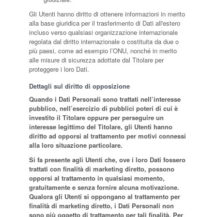
Gli Utenti hanno diritto di ottenere informazioni in merito
alla base giuridica per il trasferimento di Dati all'estero
incluso verso qualsiasi organizzazione internazionale
regolata dal diritto internazionale o costituita da due o
più paesi, come ad esempio l’ONU, nonché in merito
alle misure di sicurezza adottate dal Titolare per
proteggere i loro Dati.
Dettagli sul diritto di opposizione
Quando i Dati Personali sono trattati nell’interesse
pubblico, nell’esercizio di pubblici poteri di cui è
investito il Titolare oppure per perseguire un
interesse legittimo del Titolare, gli Utenti hanno
diritto ad opporsi al trattamento per motivi connessi
alla loro situazione particolare.
Si fa presente agli Utenti che, ove i loro Dati fossero
trattati con finalità di marketing diretto, possono
opporsi al trattamento in qualsiasi momento,
gratuitamente e senza fornire alcuna motivazione.
Qualora gli Utenti si oppongano al trattamento per
finalità di marketing diretto, i Dati Personali non
sono più oggetto di trattamento per tali finalità. Per