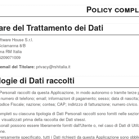
Policy compl
are del Trattamento dei Dati
tware House S.r.l.
Sciamanna 8/B
a RM Italia
5209071009
email del Titolare:
privacy@rshitalia.it
ogie di Dati raccolti
 Personali raccolti da questa Applicazione, in modo autonomo o tramite terze pa
umero di telefono; email; informazioni di pagamento; sesso; data di nascita; 
odice Fiscale; nazione; contea; CAP; indirizzo di fatturazione; numero civico.
ompleti su ciascuna tipologia di Dati Personali raccolti sono forniti nelle sezio
i visualizzati prima della raccolta dei Dati stessi.
sonali possono essere liberamente forniti dall'Utente o, nel caso di Dati di Uti
one.
ersamente specificato, tutti i Dati richiesti da questa Applicazione sono obblig