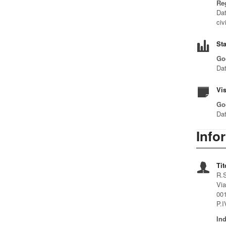
Reg
Dat
civ
Sta
Goo
Dat
Vis
Go
Dat
Info
Tit
R.S
Via
001
P.
Ind