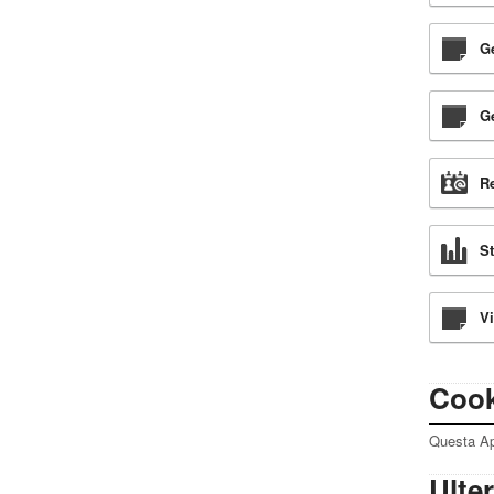
Ge
Ge
Re
St
Vi
Cook
Questa App
Ulter