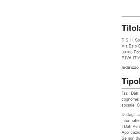
Titol
R.S.H. Sof
Via Ezio 
00168 Rom
P.IVA IT0
Indirizzo 
Tipol
Fra i Dati
cognome; n
sociale; C
Dettagli c
informativ
I Dati Per
Applicazi
Se non div