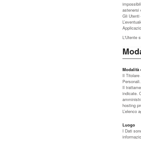
impossibil
astenersi 
Gli Utenti
L’eventuale
Applicazion
L'Utente s
Moda
Modalità 
Il Titolar
Personali.
Il trattam
indicate. 
amministra
hosting pr
L’elenco a
Luogo
I Dati sono
informazion