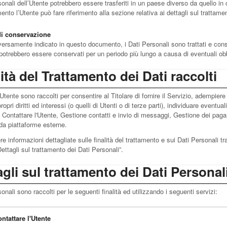
sonali dell’Utente potrebbero essere trasferiti in un paese diverso da quello in c
mento l’Utente può fare riferimento alla sezione relativa ai dettagli sul trattame
di conservazione
ersamente indicato in questo documento, i Dati Personali sono trattati e conserv
 potrebbero essere conservati per un periodo più lungo a causa di eventuali obb
ità del Trattamento dei Dati raccolti
l’Utente sono raccolti per consentire al Titolare di fornire il Servizio, adempiere
propri diritti ed interessi (o quelli di Utenti o di terze parti), individuare eventu
, Contattare l'Utente, Gestione contatti e invio di messaggi, Gestione dei pag
da piattaforme esterne.
e informazioni dettagliate sulle finalità del trattamento e sui Dati Personali tra
ettagli sul trattamento dei Dati Personali”.
gli sul trattamento dei Dati Personal
sonali sono raccolti per le seguenti finalità ed utilizzando i seguenti servizi:
ntattare l'Utente