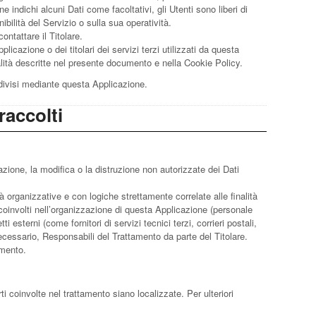
 indichi alcuni Dati come facoltativi, gli Utenti sono liberi di
ilità del Servizio o sulla sua operatività.
ntattare il Titolare.
licazione o dei titolari dei servizi terzi utilizzati da questa
 finalità descritte nel presente documento e nella Cookie Policy.
ndivisi mediante questa Applicazione.
raccolti
azione, la modifica o la distruzione non autorizzate dei Dati
à organizzative e con logiche strettamente correlate alle finalità
i coinvolti nell’organizzazione di questa Applicazione (personale
sterni (come fornitori di servizi tecnici terzi, corrieri postali,
cessario, Responsabili del Trattamento da parte del Titolare.
amento.
rti coinvolte nel trattamento siano localizzate. Per ulteriori