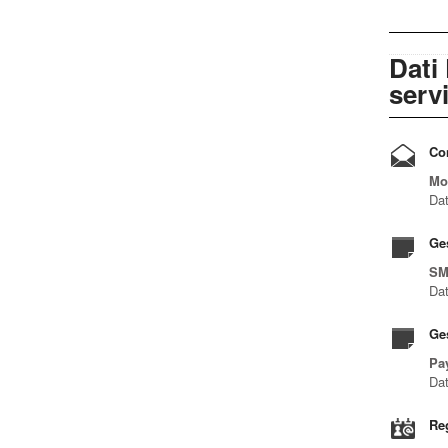
Dati 
servi
Con
Mod
Dat
Ges
SM
Dat
Ge
Pay
Dat
Reg