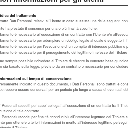
idica del trattamento
e tratta Dati Personali relativi all’Utente in caso sussista una delle seguenti con
nte ha prestato il consenso per una o più finalità specifiche.
attamento è necessario all'esecuzione di un contratto con l’Utente e/o all'esecu
attamento è necessario per adempiere un obbligo legale al quale è soggetto il Ti
attamento è necessario per l'esecuzione di un compito di interesse pubblico o per l
attamento è necessario per il perseguimento del legittimo interesse del Titolare o
 sempre possibile richiedere al Titolare di chiarire la concreta base giuridica 
o sia basato sulla legge, previsto da un contratto o necessario per concludere
 informazioni sul tempo di conservazione
ersamente indicato in questo documento, i Dati Personali sono trattati e conserv
 potrebbero essere conservati per un periodo più lungo a causa di eventuali obb
i Personali raccolti per scopi collegati all’esecuzione di un contratto tra il Ti
cuzione di tale contratto.
i Personali raccolti per finalità riconducibili all’interesse legittimo del Titolar
nte può ottenere ulteriori informazioni in merito all’interesse legittimo persegu
ttando il Titolare.