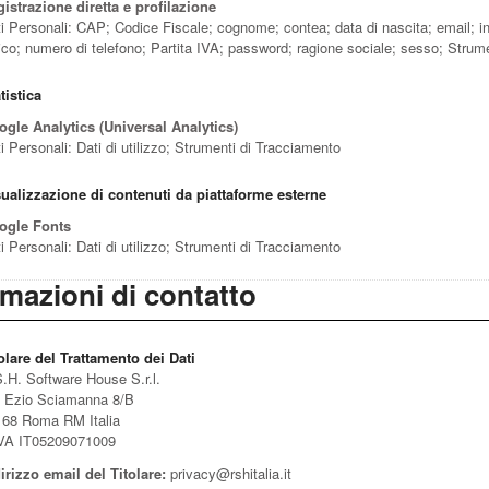
istrazione diretta e profilazione
i Personali: CAP; Codice Fiscale; cognome; contea; data di nascita; email; ind
ico; numero di telefono; Partita IVA; password; ragione sociale; sesso; Stru
tistica
gle Analytics (Universal Analytics)
i Personali: Dati di utilizzo; Strumenti di Tracciamento
ualizzazione di contenuti da piattaforme esterne
ogle Fonts
i Personali: Dati di utilizzo; Strumenti di Tracciamento
rmazioni di contatto
olare del Trattamento dei Dati
.H. Software House S.r.l.
 Ezio Sciamanna 8/B
68 Roma RM Italia
IVA IT05209071009
irizzo email del Titolare:
privacy@rshitalia.it