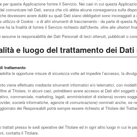
e per questa Applicazione fornire il Servizio. Nei casi in cui questa Applicazione
dal comunicare tali Dati, senza che ciò abbia alcuna conseguenza sulla disponib
 che dovessero avere dubbi su quali Dati siano obbligatori sono incoraggiati a co
 utilizzo di Cookie - o di altri strumenti di tracciamento - da parte di questa App
e ha la finalità di fornire il Servizio richiesto dall'Utente, oltre alle ulteriori
i assume la responsabilità dei Dati Personali di terzi ottenuti, pubblicati o co
lità e luogo del trattamento dei Dati 
di trattamento
e adotta le opportune misure di sicurezza volte ad impedire l’accesso, la divulg
ento viene effettuato mediante strumenti informatici e/o telematici, con modalit
Oltre al Titolare, in alcuni casi, potrebbero avere accesso ai Dati altri soggett
tivo, commerciale, marketing, legali, amministratori di sistema) ovvero soggetti e
ovider, società informatiche, agenzie di comunicazione) nominati anche, se ne
ggiornato dei Responsabili potrà sempre essere richiesto al Titolare del Tratt
 trattati presso le sedi operative del Titolare ed in ogni altro luogo in cui le pa
i, contatta il Titolare.