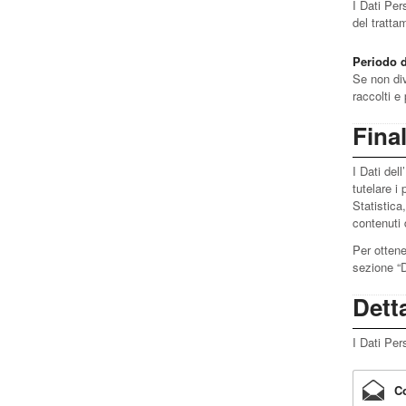
I Dati Per
del tratta
Periodo 
Se non div
raccolti e
Final
I Dati del
tutelare i 
Statistica
contenuti 
Per ottener
sezione “D
Detta
I Dati Per
Co