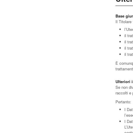
Base giur
Il Titolar
l’Ute
il tr
il tr
il tr
il tr
È comunque
trattament
Ulteriori
Se non div
raccolti e
Pertanto:
I Dat
l’ese
I Dat
L’Ute
conta