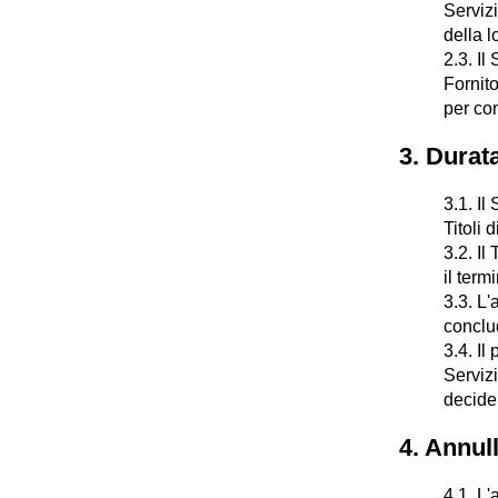
Servizi
della l
2.3. Il
Fornito
per con
3. Durat
3.1. Il
Titoli 
3.2. Il
il term
3.3. L'
conclud
3.4. Il
Servizi
deciden
4. Annul
4.1. L'