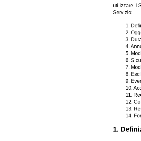
utilizzare il
Servizio:
1. Defi
2. Ogge
3. Dura
4. Ann
5. Mod
6. Sic
7. Moda
8. Escl
9. Even
10. Ac
11. Re
12. Col
13. Re
14. Fo
1. Defini