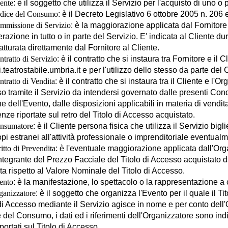
ente
: è il soggetto che utilizza il Servizio per l'acquisto di uno o 
dice del Consumo
: è il Decreto Legislativo 6 ottobre 2005 n. 206 e
mmissione di Servizio
: è la maggiorazione applicata dal Fornitore
azione in tutto o in parte del Servizio. E' indicata al Cliente du
atturata direttamente dal Fornitore al Cliente.
tratto di Servizio
: è il contratto che si instaura tra Fornitore e il C
ti.teatrostabile.umbria.it e per l'utilizzo dello stesso da parte del 
tratto di Vendita
: è il contratto che si instaura tra il Cliente e l'
 tramite il Servizio da intendersi governato dalle presenti Condiz
ne dell'Evento, dalle disposizioni applicabili in materia di vendit
nze riportate sul retro del Titolo di Accesso acquistato.
nsumatore
: è il Cliente persona fisica che utilizza il Servizio bigli
pi estranei all'attività professionale o imprenditoriale eventualm
itto di Prevendita
: è l'eventuale maggiorazione applicata dall'Org
ntegrante del Prezzo Facciale del Titolo di Accesso acquistato d
a rispetto al Valore Nominale del Titolo di Accesso.
ento
: è la manifestazione, lo spettacolo o la rappresentazione a cu
ganizzatore
: è il soggetto che organizza l'Evento per il quale il T
di Accesso mediante il Servizio agisce in nome e per conto dell'Org
del Consumo, i dati ed i riferimenti dell'Organizzatore sono ind
portati sul Titolo di Accesso.