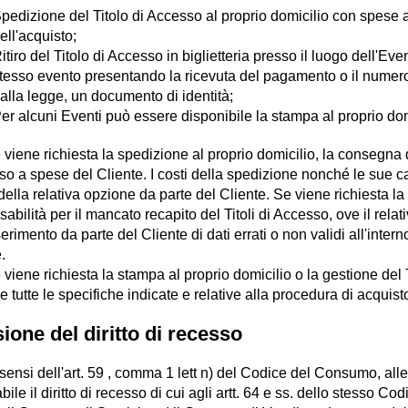
pedizione del Titolo di Accesso al proprio domicilio con spese
ell'acquisto;
itiro del Titolo di Accesso in biglietteria presso il luogo dell'Eve
tesso evento presentando la ricevuta del pagamento o il numero 
alla legge, un documento di identità;
er alcuni Eventi può essere disponibile la stampa al proprio dom
 viene richiesta la spedizione al proprio domicilio, la consegna d
o a spese del Cliente. I costi della spedizione nonché le sue c
della relativa opzione da parte del Cliente. Se viene richiesta la
abilità per il mancato recapito del Titoli di Accesso, ove il rela
serimento da parte del Cliente di dati errati o non validi all'inter
.
 viene richiesta la stampa al proprio domicilio o la gestione del T
e tutte le specifiche indicate e relative alla procedura di acquis
ione del diritto di recesso
 sensi dell'art. 59 , comma 1 lett n) del Codice del Consumo, alle 
bile il diritto di recesso di cui agli artt. 64 e ss. dello stesso 