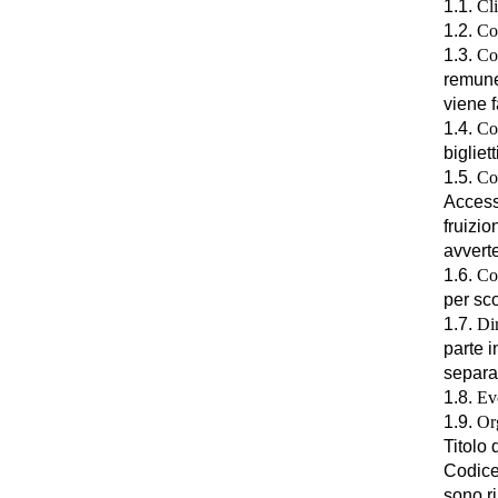
1.1.
Cli
1.2.
Co
1.3.
Co
remuner
viene f
1.4.
Con
bigliet
1.5.
Con
Accesso
fruizio
avverte
1.6.
Co
per sco
1.7.
Dir
parte i
separat
1.8.
Ev
1.9.
Or
Titolo 
Codice 
sono ri