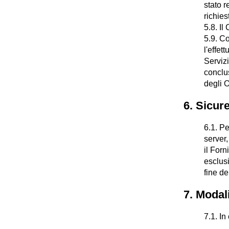
stato r
richies
5.8. Il
5.9. Co
l'effet
Servizi
conclus
degli O
6. Sicur
6.1. Pe
server
il Forn
esclus
fine de
7. Modali
7.1. In