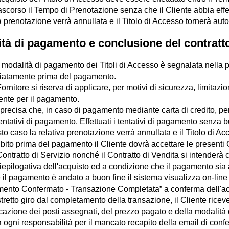
ascorso il Tempo di Prenotazione senza che il Cliente abbia effe
a prenotazione verrà annullata e il Titolo di Accesso tornerà aut
ità di pagamento e conclusione del contratt
 modalità di pagamento dei Titoli di Accesso è segnalata nella pa
atamente prima del pagamento.
 Fornitore si riserva di applicare, per motivi di sicurezza, limitaz
ente per il pagamento.
 precisa che, in caso di pagamento mediante carta di credito, per
entativi di pagamento. Effettuati i tentativi di pagamento senza 
to caso la relativa prenotazione verrà annullata e il Titolo di A
bito prima del pagamento il Cliente dovrà accettare le presenti 
 Contratto di Servizio nonché il Contratto di Vendita si intend
iepilogativa dell'acquisto ed a condizione che il pagamento sia
 il pagamento è andato a buon fine il sistema visualizza on-line 
ento Confermato - Transazione Completata” a conferma dell'acqu
stretto giro dal completamento della transazione, il Cliente ricev
cazione dei posti assegnati, del prezzo pagato e della modalità di
 ogni responsabilità per il mancato recapito della email di confer