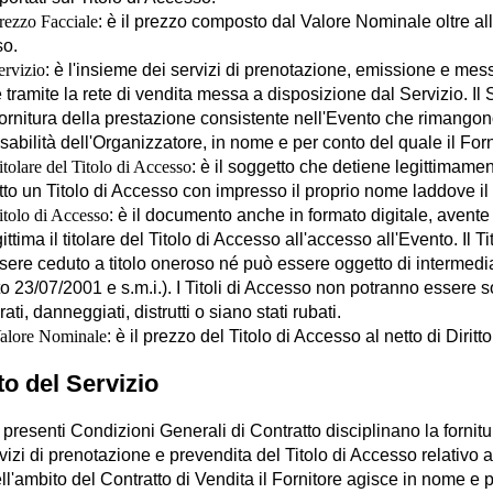
rezzo Facciale
: è il prezzo composto dal Valore Nominale oltre all'
o.
ervizio
: è l'insieme dei servizi di prenotazione, emissione e mes
 tramite la rete di vendita messa a disposizione dal Servizio. I
fornitura della prestazione consistente nell'Evento che rimangon
abilità dell'Organizzatore, in nome e per conto del quale il For
itolare del Titolo di Accesso
: è il soggetto che detiene legittimame
to un Titolo di Accesso con impresso il proprio nome laddove il 
itolo di Accesso
: è il documento anche in formato digitale, avente v
ittima il titolare del Titolo di Accesso all'accesso all'Evento. I
ere ceduto a titolo oneroso né può essere oggetto di intermediaz
o 23/07/2001 e s.m.i.). I Titoli di Accesso non potranno essere sost
rati, danneggiati, distrutti o siano stati rubati.
alore Nominale
: è il prezzo del Titolo di Accesso al netto di Diri
to del Servizio
 presenti Condizioni Generali di Contratto disciplinano la fornitura
vizi di prenotazione e prevendita del Titolo di Accesso relativo 
ll'ambito del Contratto di Vendita il Fornitore agisce in nome e