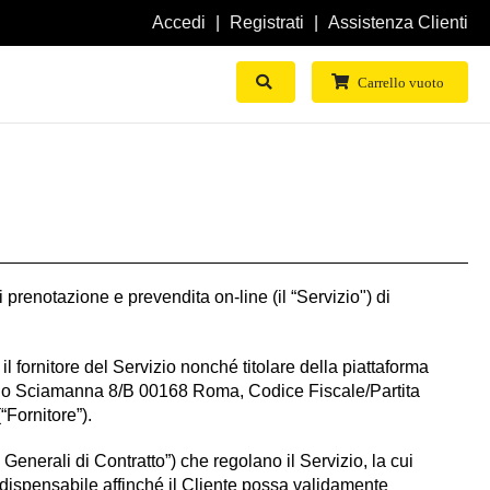
Accedi
Registrati
Assistenza Clienti
Mostra Ricerca
Carrello vuoto
i prenotazione e prevendita on-line (il “Servizio") di
il fornitore del Servizio nonché titolare della piattaforma
Ezio Sciamanna 8/B 00168 Roma, Codice Fiscale/Partita
Fornitore”).
 Generali di Contratto”) che regolano il Servizio, la cui
ndispensabile affinché il Cliente possa validamente