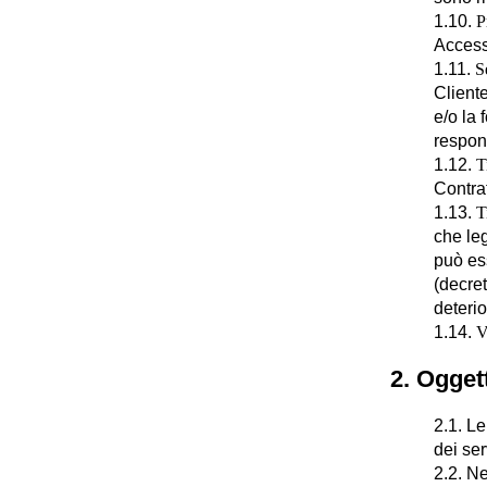
1.10.
P
Access
1.11.
S
Cliente
e/o la 
respons
1.12.
T
Contrat
1.13.
T
che leg
può ess
(decret
deterio
1.14.
V
2. Ogget
2.1. Le
dei ser
2.2. Ne