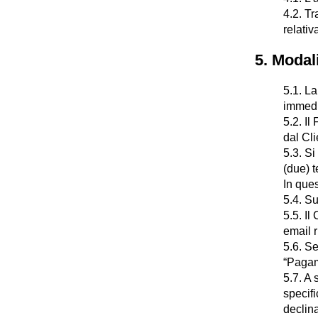
4.2. Tr
relativ
5. Modal
5.1. La
immedi
5.2. Il
dal Cli
5.3. Si
(due) t
In ques
5.4. Su
5.5. Il
email r
5.6. Se
“Pagam
5.7. A 
specifi
declina