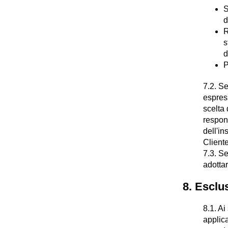
S
d
R
s
d
P
7.2. Se
espress
scelta 
respons
dell'in
Cliente
7.3. Se
adottar
8. Esclus
8.1. Ai
applica