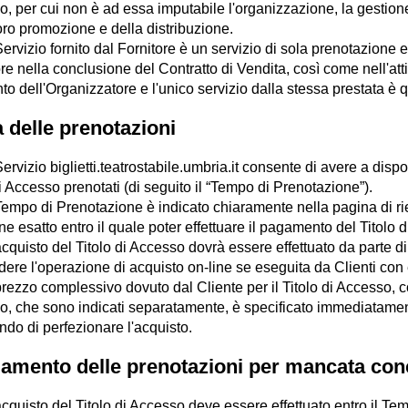
o, per cui non è ad essa imputabile l'organizzazione, la gestione
oro promozione e della distribuzione.
 Servizio fornito dal Fornitore è un servizio di sola prenotazione e
re nella conclusione del Contratto di Vendita, così come nell'att
to dell'Organizzatore e l'unico servizio dalla stessa prestata è qu
a delle prenotazioni
 Servizio biglietti.teatrostabile.umbria.it consente di avere a di
di Accesso prenotati (di seguito il “Tempo di Prenotazione”).
 Tempo di Prenotazione è indicato chiaramente nella pagina di ri
ine esatto entro il quale poter effettuare il pagamento del Titolo 
acquisto del Titolo di Accesso dovrà essere effettuato da parte di
ere l'operazione di acquisto on-line se eseguita da Clienti con e
 prezzo complessivo dovuto dal Cliente per il Titolo di Accesso,
o, che sono indicati separatamente, è specificato immediatament
do di perfezionare l'acquisto.
lamento delle prenotazioni per mancata con
acquisto del Titolo di Accesso deve essere effettuato entro il T