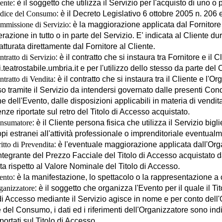
ente
: è il soggetto che utilizza il Servizio per l'acquisto di uno o 
dice del Consumo
: è il Decreto Legislativo 6 ottobre 2005 n. 206 e
mmissione di Servizio
: è la maggiorazione applicata dal Fornitore
azione in tutto o in parte del Servizio. E' indicata al Cliente du
atturata direttamente dal Fornitore al Cliente.
tratto di Servizio
: è il contratto che si instaura tra Fornitore e il C
ti.teatrostabile.umbria.it e per l'utilizzo dello stesso da parte del 
tratto di Vendita
: è il contratto che si instaura tra il Cliente e l'
 tramite il Servizio da intendersi governato dalle presenti Condiz
ne dell'Evento, dalle disposizioni applicabili in materia di vendit
nze riportate sul retro del Titolo di Accesso acquistato.
nsumatore
: è il Cliente persona fisica che utilizza il Servizio bigli
pi estranei all'attività professionale o imprenditoriale eventualm
itto di Prevendita
: è l'eventuale maggiorazione applicata dall'Org
ntegrante del Prezzo Facciale del Titolo di Accesso acquistato d
a rispetto al Valore Nominale del Titolo di Accesso.
ento
: è la manifestazione, lo spettacolo o la rappresentazione a cu
ganizzatore
: è il soggetto che organizza l'Evento per il quale il T
di Accesso mediante il Servizio agisce in nome e per conto dell'Org
del Consumo, i dati ed i riferimenti dell'Organizzatore sono ind
portati sul Titolo di Accesso.