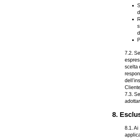
S
d
R
s
d
P
7.2. Se
espress
scelta 
respons
dell'in
Cliente
7.3. Se
adottar
8. Esclus
8.1. Ai
applica