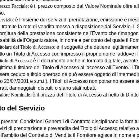
rezzo Facciale
: è il prezzo composto dal Valore Nominale oltre all'
o.
ervizio
: è l'insieme dei servizi di prenotazione, emissione e mes
 tramite la rete di vendita messa a disposizione dal Servizio. I
fornitura della prestazione consistente nell'Evento che rimangon
abilità dell'Organizzatore, in nome e per conto del quale il For
itolare del Titolo di Accesso
: è il soggetto che detiene legittimame
to un Titolo di Accesso con impresso il proprio nome laddove il 
itolo di Accesso
: è il documento anche in formato digitale, avente v
ittima il titolare del Titolo di Accesso all'accesso all'Evento. I
ere ceduto a titolo oneroso né può essere oggetto di intermediaz
o 23/07/2001 e s.m.i.). I Titoli di Accesso non potranno essere sost
rati, danneggiati, distrutti o siano stati rubati.
alore Nominale
: è il prezzo del Titolo di Accesso al netto di Diri
to del Servizio
 presenti Condizioni Generali di Contratto disciplinano la fornitura
vizi di prenotazione e prevendita del Titolo di Accesso relativo 
ll'ambito del Contratto di Vendita il Fornitore agisce in nome e