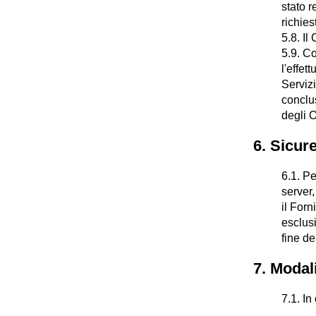
stato r
richies
5.8. Il
5.9. Co
l'effet
Servizi
conclus
degli O
6. Sicur
6.1. Pe
server
il Forn
esclus
fine de
7. Modali
7.1. In