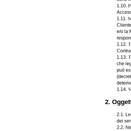
1.10.
P
Access
1.11.
S
Cliente
e/o la 
respons
1.12.
T
Contrat
1.13.
T
che leg
può ess
(decret
deterio
1.14.
V
2. Ogget
2.1. Le
dei ser
2.2. Ne