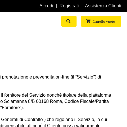
Accedi
Registrati
Assistenza Clienti
Mostra Ricerca
Carrello vuoto
i prenotazione e prevendita on-line (il “Servizio") di
il fornitore del Servizio nonché titolare della piattaforma
Ezio Sciamanna 8/B 00168 Roma, Codice Fiscale/Partita
Fornitore”).
 Generali di Contratto”) che regolano il Servizio, la cui
ndispensabile affinché il Cliente possa validamente