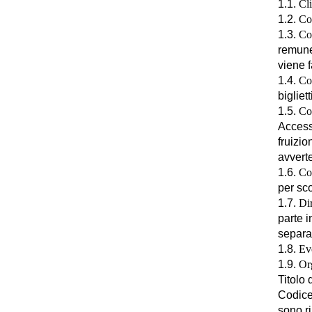
1.1.
Cli
1.2.
Co
1.3.
Co
remuner
viene f
1.4.
Con
bigliet
1.5.
Con
Accesso
fruizio
avverte
1.6.
Co
per sco
1.7.
Dir
parte i
separat
1.8.
Ev
1.9.
Or
Titolo 
Codice 
sono ri