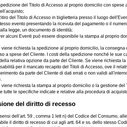
pedizione del Titolo di Accesso al proprio domicilio con spese
ell'acquisto;
itiro del Titolo di Accesso in biglietteria presso il luogo dell'Eve
tesso evento presentando la ricevuta del pagamento o il numero 
alla legge, un documento di identità;
er alcuni Eventi può essere disponibile la stampa al proprio dom
 viene richiesta la spedizione al proprio domicilio, la consegna d
o a spese del Cliente. I costi della spedizione nonché le sue c
della relativa opzione da parte del Cliente. Se viene richiesta la
abilità per il mancato recapito del Titoli di Accesso, ove il rela
serimento da parte del Cliente di dati errati o non validi all'inter
.
 viene richiesta la stampa al proprio domicilio o la gestione del T
e tutte le specifiche indicate e relative alla procedura di acquis
ione del diritto di recesso
 sensi dell'art. 59 , comma 1 lett n) del Codice del Consumo, alle 
bile il diritto di recesso di cui agli artt. 64 e ss. dello stesso 