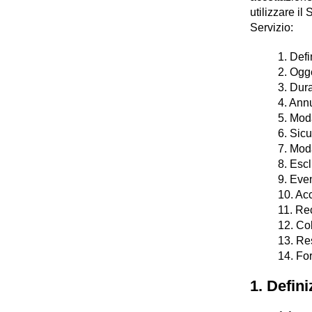
utilizzare il
Servizio:
1. Defi
2. Ogge
3. Dura
4. Ann
5. Mod
6. Sic
7. Moda
8. Escl
9. Even
10. Ac
11. Re
12. Col
13. Re
14. Fo
1. Defini