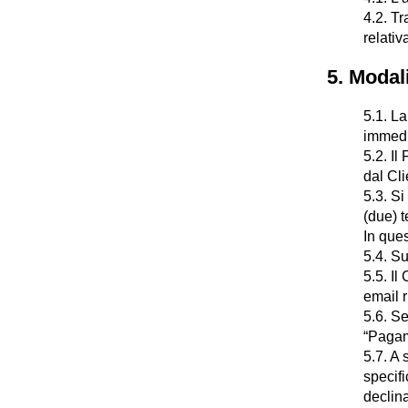
4.2. Tr
relativ
5. Modal
5.1. La
immedi
5.2. Il
dal Cli
5.3. Si
(due) t
In ques
5.4. Su
5.5. Il
email r
5.6. Se
“Pagam
5.7. A 
specifi
declina