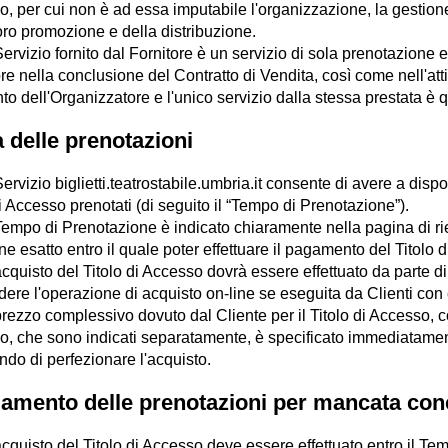
o, per cui non è ad essa imputabile l'organizzazione, la gestione
oro promozione e della distribuzione.
 Servizio fornito dal Fornitore è un servizio di sola prenotazione e
re nella conclusione del Contratto di Vendita, così come nell'att
to dell'Organizzatore e l'unico servizio dalla stessa prestata è qu
a delle prenotazioni
 Servizio biglietti.teatrostabile.umbria.it consente di avere a di
di Accesso prenotati (di seguito il “Tempo di Prenotazione”).
 Tempo di Prenotazione è indicato chiaramente nella pagina di ri
ine esatto entro il quale poter effettuare il pagamento del Titolo 
acquisto del Titolo di Accesso dovrà essere effettuato da parte di
ere l'operazione di acquisto on-line se eseguita da Clienti con e
 prezzo complessivo dovuto dal Cliente per il Titolo di Accesso,
o, che sono indicati separatamente, è specificato immediatament
do di perfezionare l'acquisto.
lamento delle prenotazioni per mancata con
acquisto del Titolo di Accesso deve essere effettuato entro il T