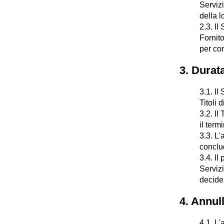
Servizi
della l
2.3. Il
Fornito
per con
3. Durat
3.1. Il
Titoli 
3.2. Il
il term
3.3. L'
conclud
3.4. Il
Servizi
deciden
4. Annul
4.1. L'