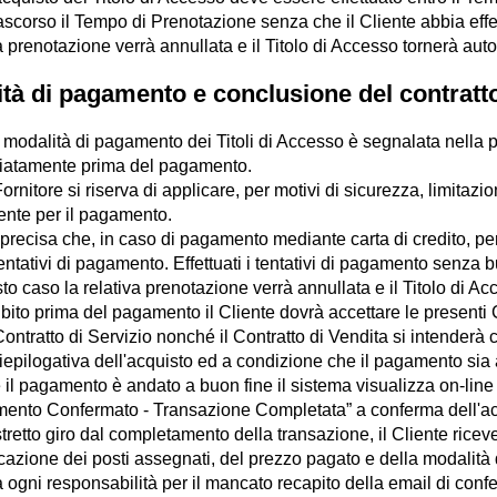
ascorso il Tempo di Prenotazione senza che il Cliente abbia effe
a prenotazione verrà annullata e il Titolo di Accesso tornerà aut
ità di pagamento e conclusione del contratt
 modalità di pagamento dei Titoli di Accesso è segnalata nella pa
atamente prima del pagamento.
 Fornitore si riserva di applicare, per motivi di sicurezza, limitaz
ente per il pagamento.
 precisa che, in caso di pagamento mediante carta di credito, per
entativi di pagamento. Effettuati i tentativi di pagamento senza 
to caso la relativa prenotazione verrà annullata e il Titolo di A
bito prima del pagamento il Cliente dovrà accettare le presenti 
 Contratto di Servizio nonché il Contratto di Vendita si intend
iepilogativa dell'acquisto ed a condizione che il pagamento sia
 il pagamento è andato a buon fine il sistema visualizza on-line 
ento Confermato - Transazione Completata” a conferma dell'acqu
stretto giro dal completamento della transazione, il Cliente ricev
cazione dei posti assegnati, del prezzo pagato e della modalità di
 ogni responsabilità per il mancato recapito della email di confer