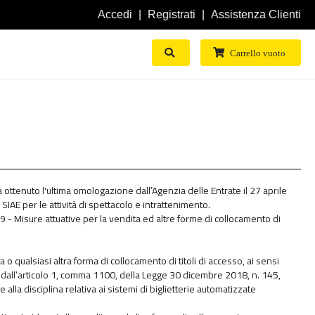
Accedi
Registrati
Assistenza Clienti
Mostra Ricerca
Carrello vuoto
a ottenuto l'ultima omologazione dall’Agenzia delle Entrate il 27 aprile
IAE per le attività di spettacolo e intrattenimento.
 - Misure attuative per la vendita ed altre forme di collocamento di
 o qualsiasi altra forma di collocamento di titoli di accesso, ai sensi
i dall’articolo 1, comma 1100, della Legge 30 dicembre 2018, n. 145,
la disciplina relativa ai sistemi di biglietterie automatizzate