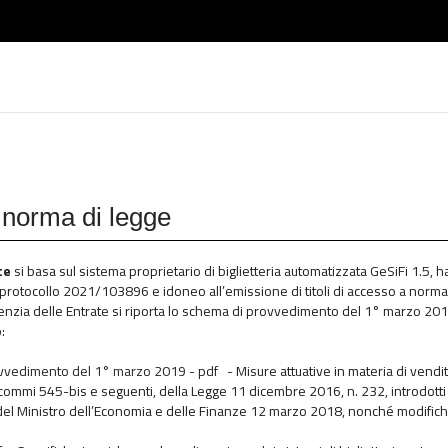
a norma di legge
ce
si basa sul sistema proprietario di biglietteria automatizzata GeSiFi 1.5, h
protocollo 2021/103896 e idoneo all’emissione di titoli di accesso a norma S
genzia delle Entrate si riporta lo schema di provvedimento del 1° marzo 2019
:
vvedimento del 1° marzo 2019 - pdf
- Misure attuative in materia di vendita
, commi 545-bis e seguenti, della Legge 11 dicembre 2016, n. 232, introdott
el Ministro dell’Economia e delle Finanze 12 marzo 2018, nonché modifiche al