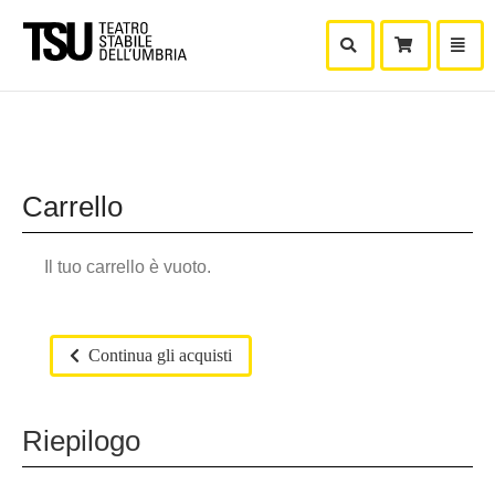
Mostra Ricerca
Mostra
Carr
Carrello
Il tuo carrello è vuoto.
Continua gli acquisti
Riepilogo