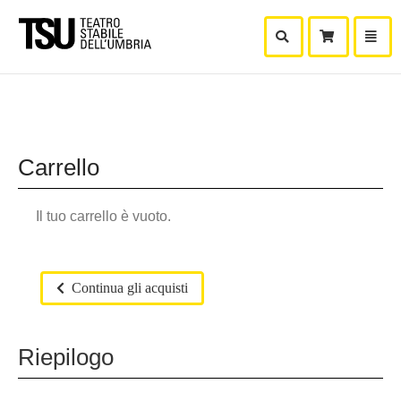
Mostra Ricerca
Mostra
Carr
Carrello
Il tuo carrello è vuoto.
Continua gli acquisti
Riepilogo